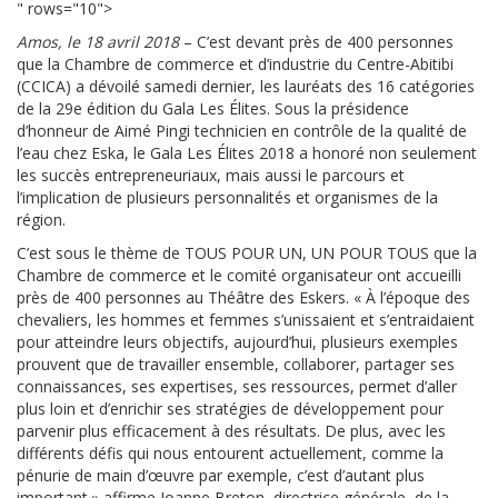
" rows="10">
Amos, le 18 avril 2018
– C’est devant près de 400 personnes
que la Chambre de commerce et d’industrie du Centre-Abitibi
(CCICA) a dévoilé samedi dernier, les lauréats des 16 catégories
de la 29e édition du Gala Les Élites. Sous la présidence
d’honneur de Aimé Pingi technicien en contrôle de la qualité de
l’eau chez Eska, le Gala Les Élites 2018 a honoré non seulement
les succès entrepreneuriaux, mais aussi le parcours et
l’implication de plusieurs personnalités et organismes de la
région.
C’est sous le thème de TOUS POUR UN, UN POUR TOUS que la
Chambre de commerce et le comité organisateur ont accueilli
près de 400 personnes au Théâtre des Eskers. « À l’époque des
chevaliers, les hommes et femmes s’unissaient et s’entraidaient
pour atteindre leurs objectifs, aujourd’hui, plusieurs exemples
prouvent que de travailler ensemble, collaborer, partager ses
connaissances, ses expertises, ses ressources, permet d’aller
plus loin et d’enrichir ses stratégies de développement pour
parvenir plus efficacement à des résultats. De plus, avec les
différents défis qui nous entourent actuellement, comme la
pénurie de main d’œuvre par exemple, c’est d’autant plus
important.» affirme Joanne Breton, directrice générale de la