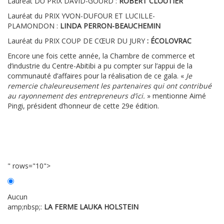
Lauréat DU PRIX DAVID-GOURD :
ROBERT CLOUTIER
Lauréat du PRIX YVON-DUFOUR ET LUCILLE-
PLAMONDON :
LINDA PERRON-BEAUCHEMIN
Lauréat du PRIX COUP DE CŒUR DU JURY
: ÉCOLOVRAC
Encore une fois cette année, la Chambre de commerce et
d’industrie du Centre-Abitibi a pu compter sur l’appui de la
communauté d’affaires pour la réalisation de ce gala. «
Je
remercie chaleureusement les partenaires qui ont contribué
au rayonnement des entrepreneurs d’ici.
» mentionne Aimé
Pingi, président d’honneur de cette 29e édition.
" rows="10">
Aucun
amp;nbsp;:
LA FERME LAUKA HOLSTEIN