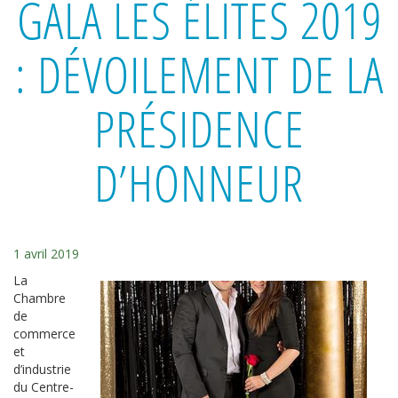
GALA LES ÉLITES 2019
: DÉVOILEMENT DE LA
PRÉSIDENCE
D’HONNEUR
1 avril 2019
La
Chambre
de
commerce
et
d’industrie
du Centre-